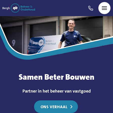
Home
Diensten
Projecten
Nieuws
Samen Beter Bouwen
Over ons
1
Partner in het beheer van vastgoed
Werken bij
ONS VERHAAL